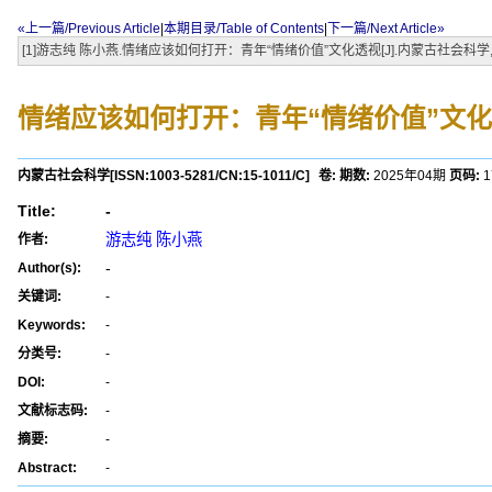
«上一篇/Previous Article
|
本期目录/Table of Contents
|
下一篇/Next Article»
[1]游志纯 陈小燕.情绪应该如何打开：青年“情绪价值”文化透视[J].内蒙古社会科学,2025,
情绪应该如何打开：青年“情绪价值”文
内蒙古社会科学
[ISSN:
1003-5281
/CN:
15-1011/C
]
卷:
期数:
2025年04期
页码:
1
Title:
-
游志纯 陈小燕
作者:
-
Author(s):
关键词:
-
Keywords:
-
分类号:
-
DOI:
-
文献标志码:
-
摘要:
-
Abstract:
-