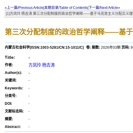
«上一篇/Previous Article
|
本期目录/Table of Contents
|
下一篇/Next Article»
[1]方凤玲 杨吉涛.第三次分配制度的政治哲学阐释——基于马克思主义分配正义理论的分析框架
第三次分配制度的政治哲学阐释——基于
内蒙古社会科学
[ISSN:
1003-5281
/CN:
15-1011/C
]
卷:
期数:
2026年03期
页码:
9
Title:
-
方凤玲 杨吉涛
作者:
-
Author(s):
关键词:
-
Keywords:
-
分类号:
-
DOI:
-
文献标志码:
-
摘要:
-
Abstract:
-